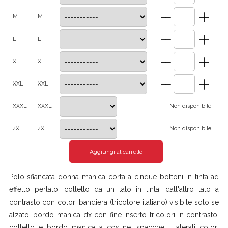
M
M
L
L
XL
XL
XXL
XXL
XXXL
XXXL
Non disponibile
4XL
4XL
Non disponibile
Polo sfiancata donna manica corta a cinque bottoni in tinta ad
effetto perlato, colletto da un lato in tinta, dall'altro lato a
contrasto con colori bandiera (tricolore italiano) visibile solo se
alzato, bordo manica dx con fine inserto tricolori in contrasto,
colletto e bordo manica a costine, spacchetti laterali colori