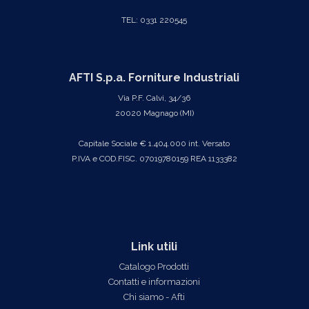
TEL: 0331 220545
AFTI S.p.a. Forniture Industriali
Via P.F. Calvi, 34/36
20020 Magnago (MI)
Capitale Sociale € 1.404.000 int. Versato
P.IVA e COD.FISC. 07019780159 REA 1133382
Link utili
Catalogo Prodotti
Contatti e informazioni
Chi siamo - Afti