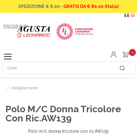
SPEDIZIONE € 8,00 -
GRATIS DA € 80,00 (Italia)
La famiglia
La famiglia
Abbigliamento
Le moto
Speciale Scuole
Orologi
0
Gli elicotteri
Modellini
SIAI Marchetti
Gadget
/
Abbigliamento
La Caproni vizzola
Libri
Polo M/c Donna Tricolore
Con Ric.AW139
Polo m/c donna tricolore con ric.AW139