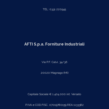
TEL: 0331 220545
AFTI S.p.a. Forniture Industriali
Via P.F. Calvi, 34/36
20020 Magnago (MI)
Capitale Sociale € 1.404.000 int. Versato
P.IVA e COD.FISC. 07019780159 REA 1133382