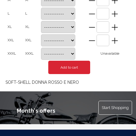
M
M
L
L
XL
XL
XXL
XXL
XXXL
XXXL
Unavailable
SOFT-SHELL DONNA ROSSO E NERO
Start Shopping
Month's offers