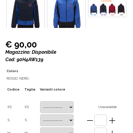
€ 90,00
Magazzino: Disponibile
Cod: 90H4AW139
Colors
ROSSO, NERO,
Codice
Taglia
Varianti colore
XS
XS
Unavailable
S
S