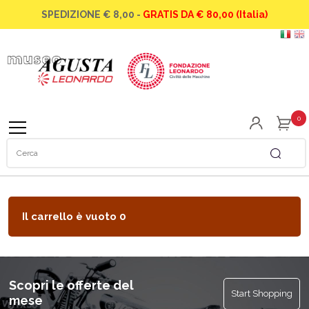
SPEDIZIONE € 8,00 -
GRATIS DA € 80,00 (Italia)
La famiglia
La famiglia
Abbigliamento
Le moto
Speciale Scuole
Orologi
0
Gli elicotteri
Modellini
SIAI Marchetti
Gadget
La Caproni vizzola
Libri
Il carrello è vuoto
0
Scopri le offerte del
Start Shopping
mese