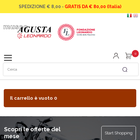
SPEDIZIONE € 8,00 -
GRATIS DA € 80,00 (Italia)
La famiglia
La famiglia
Abbigliamento
Le moto
Speciale Scuole
Orologi
0
Gli elicotteri
Modellini
SIAI Marchetti
Gadget
La Caproni vizzola
Libri
Il carrello è vuoto
0
Scopri le offerte del
Start Shopping
mese