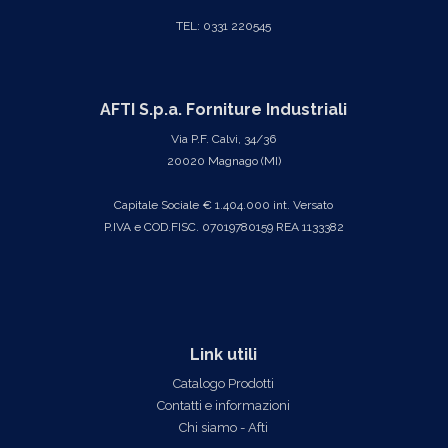
TEL: 0331 220545
AFTI S.p.a. Forniture Industriali
Via P.F. Calvi, 34/36
20020 Magnago (MI)
Capitale Sociale € 1.404.000 int. Versato
P.IVA e COD.FISC. 07019780159 REA 1133382
Link utili
Catalogo Prodotti
Contatti e informazioni
Chi siamo - Afti