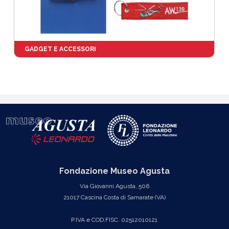
GADGET E ACCESSORI
Fondazione Museo Agusta
Via Giovanni Agusta, 506
21017 Cascina Costa di Samarate (VA)
P.IVA e COD.FISC. 02512010121