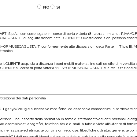
NO
SI