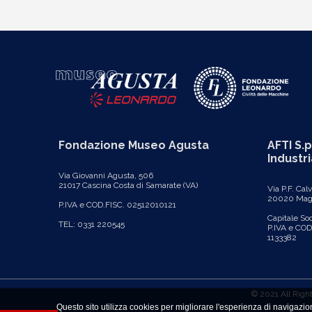
Fondazione Museo Agusta
AFTI S.p
Industri
Via Giovanni Agusta, 506
21017 Cascina Costa di Samarate (VA)
Via P.F. Cal
20020 Magn
P.IVA e COD.FISC. 02512010121
Capitale So
TEL: 0331 220545
P.IVA e CO
1133382
© 2021 All Righ
Questo sito utilizza cookies per migliorare l'esperienza di navigazi