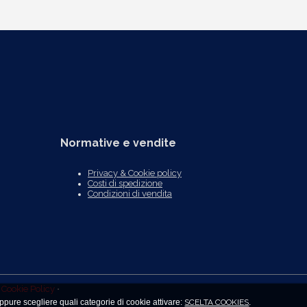
Normative e vendite
Privacy & Cookie policy
Costi di spedizione
Condizioni di vendita
• Cookie Policy
•
ppure scegliere quali categorie di cookie attivare:
SCELTA COOKIES
.