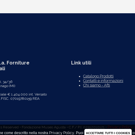
.a. Forniture
Link utili
ali
Catalogo Prodotti
Contatti e informazioni
vi, 34/36
Chi siamo - Afti
ago (MI)
ciale € 1.404.000 int. Versato
D.FISC. 07019780159 REA
Privacy Policy 
ts Reserved • Fondazione Museo Agusta • C.F./ P.I. 02512010121 •
Privacy Policy
one come descritto nella nostra
.
Puoi
o
ACCETTARE TUTTI I COOKIES