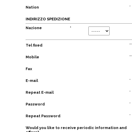
*
Nation
INDIRIZZO SPEDIZIONE
Nazione
*
*
*
Tel fixed
*
*
Mobile
Fax
*
E-mail
*
Repeat E-mail
*
Password
*
Repeat Password
Would you like to receive periodic information and