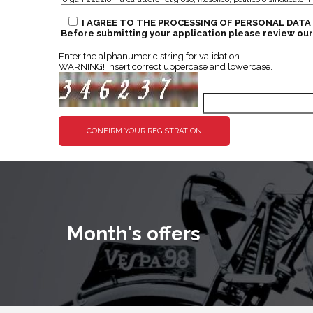
I AGREE TO THE PROCESSING OF PERSONAL DATA
Before submitting your application please review our 
Enter the alphanumeric string for validation.
WARNING! Insert correct uppercase and lowercase.
Month's offers