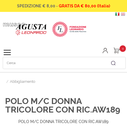
SPEDIZIONE € 8,00 -
GRATIS DA € 80,00 (Italia)
La famiglia
La famiglia
Abbigliamento
Le moto
Speciale Scuole
Orologi
0
Gli elicotteri
Modellini
SIAI Marchetti
Gadget
/
Abbigliamento
La Caproni vizzola
Libri
POLO M/C DONNA
TRICOLORE CON RIC.AW189
POLO M/C DONNA TRICOLORE CON RIC.AW189