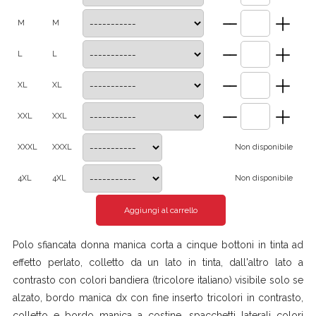
M
M
L
L
XL
XL
XXL
XXL
XXXL
XXXL
Non disponibile
4XL
4XL
Non disponibile
Polo sfiancata donna manica corta a cinque bottoni in tinta ad
effetto perlato, colletto da un lato in tinta, dall'altro lato a
contrasto con colori bandiera (tricolore italiano) visibile solo se
alzato, bordo manica dx con fine inserto tricolori in contrasto,
colletto e bordo manica a costine, spacchetti laterali colori