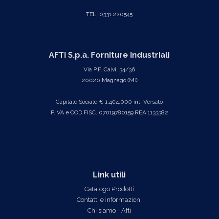
TEL: 0331 220545
AFTI S.p.a. Forniture Industriali
Via P.F. Calvi, 34/36
20020 Magnago (MI)
Capitale Sociale € 1.404.000 int. Versato
P.IVA e COD.FISC. 07019780159 REA 1133382
Link utili
Catalogo Prodotti
Contatti e informazioni
Chi siamo - Afti